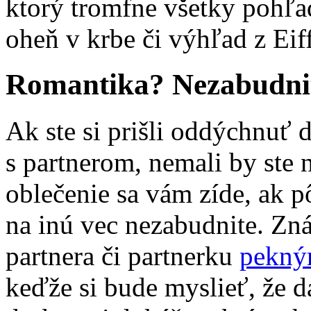
ktorý tromfne všetky pohľad
oheň v krbe či výhľad z Eif
Romantika? Nezabudnit
Ak ste si prišli oddýchnuť 
s partnerom, nemali by ste 
oblečenie sa vám zíde, ak pô
na inú vec nezabudnite. Zn
partnera či partnerku
pekný
keďže si bude myslieť, že d