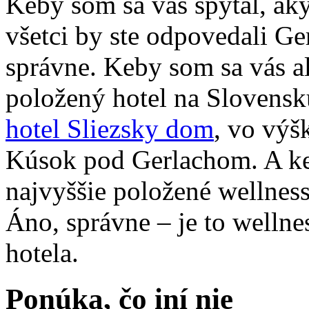
Keby som sa vás spýtal, aký
všetci by ste odpovedali Ge
správne. Keby som sa vás al
položený hotel na Slovensku
hotel Sliezsky dom
, vo vý
Kúsok pod Gerlachom. A keb
najvyššie položené wellnes
Áno, správne – je to wellne
hotela.
Ponúka, čo iní nie