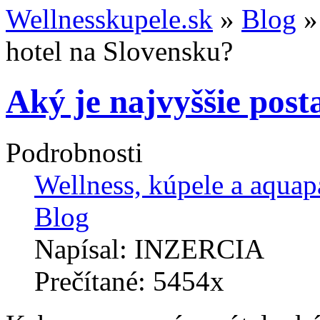
Wellnesskupele.sk
»
Blog
hotel na Slovensku?
Aký je najvyššie post
Podrobnosti
Wellness, kúpele a aquap
Blog
Napísal: INZERCIA
Prečítané: 5454x