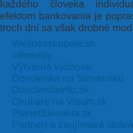
každého človeka individu
efektom bankovania je popra
troch dní sa však drobné modri
Wellnesskupele.sk
Infoweby
Výtvarná výchova
Dovolenka na Slovensku
Dovolenkainfo.sk
Okuliare na Visum.sk
PlanetSlovakia.sk
Partneri a zaujímavé strán