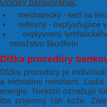
Účinky bankovania:
mechanický - keď sa telo 
reflexný - ovplyvňujúce v
ovplyvneni lymfatického 
množstvo škodlivín
Dĺžka procedúry banko
Dĺžka procedúry je individuá
a tridsiatimi minútami. Ľudia
energie. Niektorí označujú tú
iba príjemný ťah kože. Zále