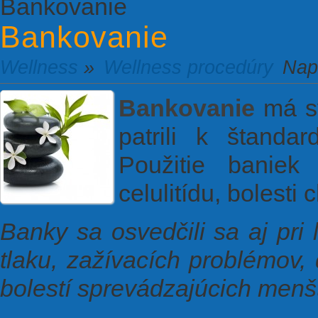
Bankovanie
Bankovanie
Wellness
»
Wellness procedúry
Nap
Bankovanie
má sv
patrili k štandar
Použitie baniek
celulitídu, bolesti 
Banky sa osvedčili sa aj pri
tlaku, zažívacích problémov,
bolestí sprevádzajúcich menš