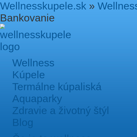
Wellnesskupele.sk
»
Wellnes
Bankovanie
Wellness
Kúpele
Termálne kúpaliská
Aquaparky
Zdravie a životný štýl
Blog