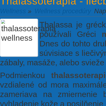
Thalassoterapia - lieč
Wellness
»
Wellness procedúry
Nap
Thalassa je gréc
používali Gréci
Dnes do tohto dru
súvisiace s liečiv
zábaly, masáže, alebo svieže
Podmienkou
thalassoterap
vzdialené od mora maximále
zameriava na zmiernenie bo
vyhladenie kože a posilňenie