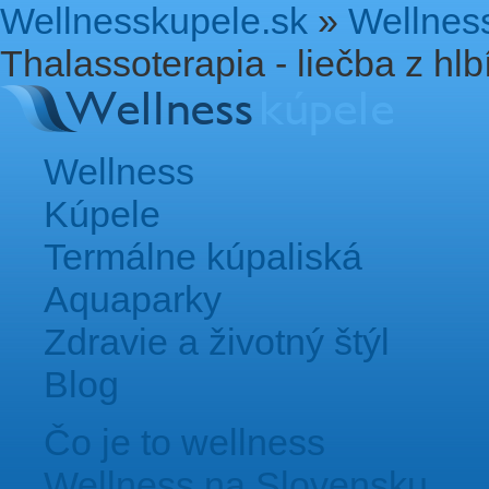
Wellnesskupele.sk
»
Wellnes
Thalassoterapia - liečba z hl
Wellness
Kúpele
Termálne kúpaliská
Aquaparky
Zdravie a životný štýl
Blog
Čo je to wellness
Wellness na Slovensku