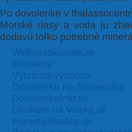
Po dovolenke v thalassocent
Morské riasy a voda ju zbavi
dodavú toľko potrebné minerá
Wellnesskupele.sk
Infoweby
Výtvarná výchova
Dovolenka na Slovensku
Dovolenkainfo.sk
Okuliare na Visum.sk
PlanetSlovakia.sk