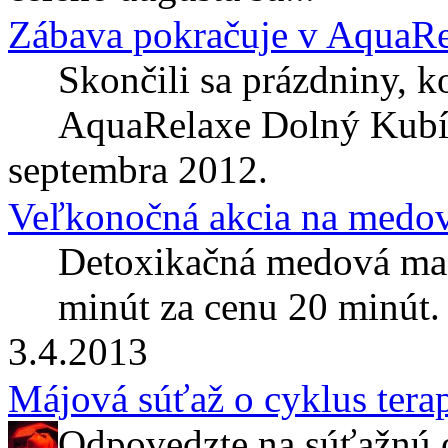
Zábava pokračuje v AquaR
Skončili sa prázdniny, 
AquaRelaxe Dolný Kub
septembra 2012.
Veľkonočná akcia na medo
Detoxikačná medová m
minút za cenu 20 minút.
3.4.2013
Májová súťaž o cyklus tera
Odpovedzte na súťažnú ot