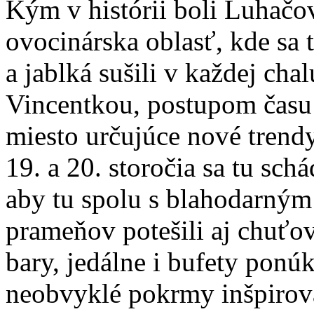
Kým v histórii boli Luhačo
ovocinárska oblasť, kde sa 
a jablká sušili v každej chal
Vincentkou, postupom času 
miesto určujúce nové trend
19. a 20. storočia sa tu schá
aby tu spolu s blahodarný
prameňov potešili aj chuťov
bary, jedálne i bufety ponú
neobvyklé pokrmy inšpirov