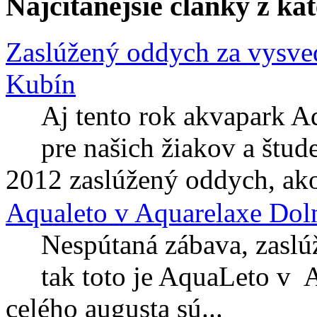
Najčítanejšie články z ka
Zaslúžený oddych za vysve
Kubín
Aj tento rok akvapark A
pre našich žiakov a štud
2012 zaslúžený oddych, ako
Aqualeto v Aquarelaxe Dol
Nespútaná zábava, zaslú
tak toto je AquaLeto v
celého augusta sú...