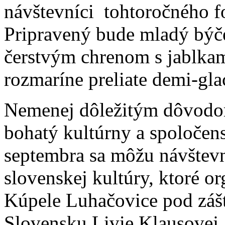
návštevníci tohtoročného fo
Pripravený bude mladý býč
čerstvým chrenom s jablkami
rozmaríne preliate demi-gla
Nemenej dôležitým dôvodom
bohatý kultúrny a spoločens
septembra sa môžu návštevní
slovenskej kultúry, ktoré o
Kúpele Luhačovice pod záš
Slovensku Livie Klausovej 