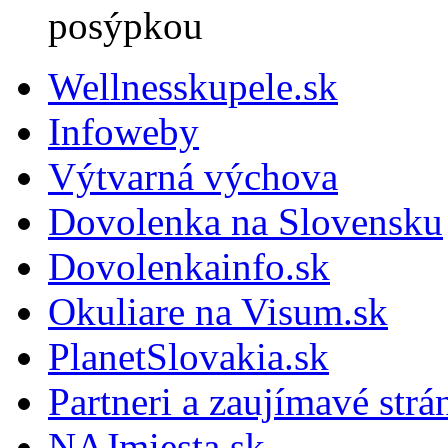
posýpkou
Wellnesskupele.sk
Infoweby
Výtvarná výchova
Dovolenka na Slovensku
Dovolenkainfo.sk
Okuliare na Visum.sk
PlanetSlovakia.sk
Partneri a zaujímavé strá
NAJmiesta.sk