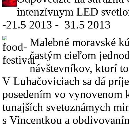
intenzívnym LED svet
-21.5 2013 - 31.5 2013
Malebné moravské kú
častým cieľom jedno
návštevníkov, ktorí t
V Luhačoviciach sa dá príj
posedením vo vynovenom k
tunajších svetoznámych min
s Vincentkou a obdivovaní