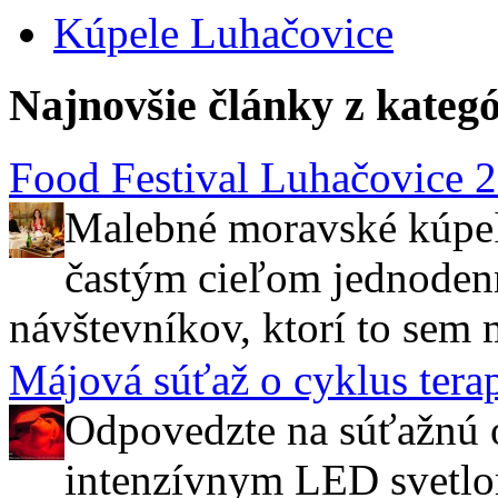
Kúpele Luhačovice
Najnovšie články z kategó
Food Festival Luhačovice 
Malebné moravské kúpeľ
častým cieľom jednoden
návštevníkov, ktorí to sem m
Májová súťaž o cyklus tera
Odpovedzte na súťažnú ot
intenzívnym LED svet