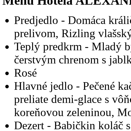
Menu Hotela ALEXA
Predjedlo - Domáca králi
prelivom, Rizling vlašsk
Teplý predkrm - Mladý b
čerstvým chrenom s jabl
Rosé
Hlavné jedlo - Pečené ka
preliate demi-glace s vôň
koreňovou zeleninou, Mo
Dezert - Babičkin koláč