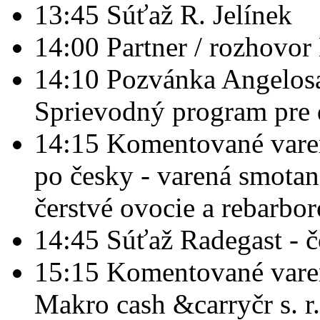
13:45 Súťaž R. Jelínek
14:00 Partner / rozhovo
14:10 Pozvánka Angelosal
Sprievodný program pre 
14:15 Komentované varen
po česky - varená smotan
čerstvé ovocie a rebarbor
14:45 Súťaž Radegast - č
15:15 Komentované vare
Makro cash &carryčr s. r