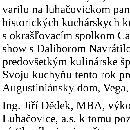
varilo na luhačovickom pan
historických kuchárskych kn
s okrašľovacím spolkom Cal
show s Daliborom Navrátil
predovšetkým kulinárske špe
Svoju kuchyňu tento rok pr
Augustiniánsky dom, Vega,
Ing. Jiří Dědek, MBA, výk
Luhačovice, a.s. k tomu p