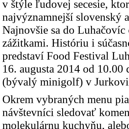
v štýle ľudovej secesie, kto
najvýznamnejší slovenský a
Najnovšie sa do Luhačovíc
zážitkami. Históriu i súčas
predstaví Food Festival Luh
16. augusta 2014 od 10.00 
(bývalý minigolf) v Jurkovič
Okrem vybraných menu piat
návštevníci sledovať komen
molekulárnu kuchyňu, alebo