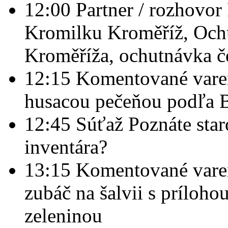
12:00 Partner / rozhovor 
Kromilku Kroměříž, Ochu
Kroměříža, ochutnávka č
12:15 Komentované varen
husacou pečeňou podľa 
12:45 Súťaž Poznáte star
inventára?
13:15 Komentované varen
zubáč na šalvii s príloho
zeleninou