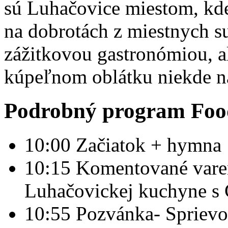
sú Luhačovice miestom, kd
na dobrotách z miestnych su
zážitkovou gastronómiou, al
kúpeľnom oblátku niekde na
Podrobný program Food
10:00 Začiatok + hymna
10:15 Komentované varen
Luhačovickej kuchyne
10:55 Pozvánka- Sprievo